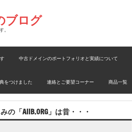
のブログ
す。
す
中古ドメインのポートフォリオと実績について
典をつけました
連絡とご要望コーナー
商品一覧
「AIIB.ORG」は昔・・・